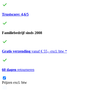
Trustscore: 4,6/5
Familiebedrijf sinds 2008
Gratis verzending
vanaf € 55,- excl. btw *
60 dagen
retourneren
Prijzen excl. btw