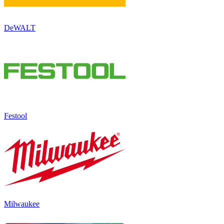
DeWALT
Festool
Milwaukee