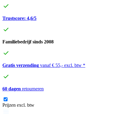
Trustscore: 4,6/5
Familiebedrijf sinds 2008
Gratis verzending
vanaf € 55,- excl. btw *
60 dagen
retourneren
Prijzen excl. btw