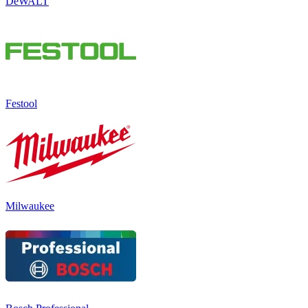
DeWALT
Festool
Milwaukee