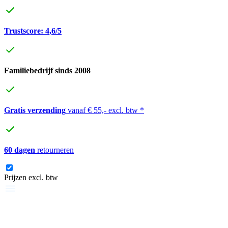
Trustscore: 4,6/5
Familiebedrijf sinds 2008
Gratis verzending
vanaf € 55,- excl. btw *
60 dagen
retourneren
Prijzen excl. btw