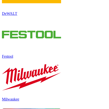
DeWALT
Festool
Milwaukee