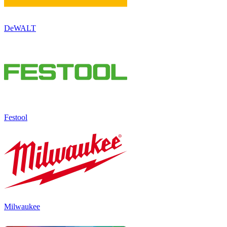
DeWALT
Festool
Milwaukee