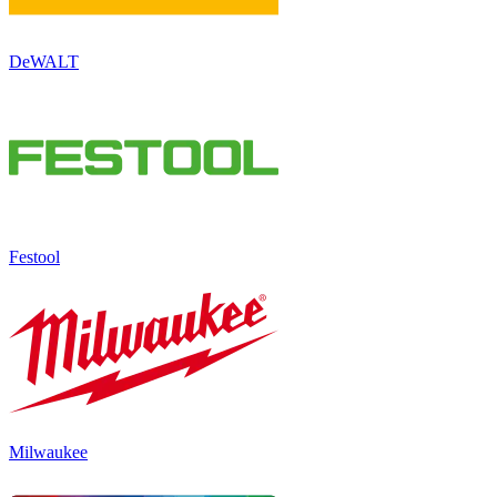
DeWALT
Festool
Milwaukee