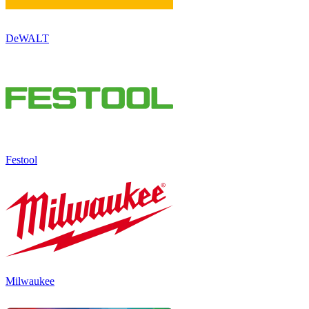
DeWALT
Festool
Milwaukee