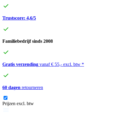
Trustscore: 4,6/5
Familiebedrijf sinds 2008
Gratis verzending
vanaf € 55,- excl. btw *
60 dagen
retourneren
Prijzen excl. btw