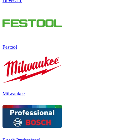
DeWALT
Festool
Milwaukee