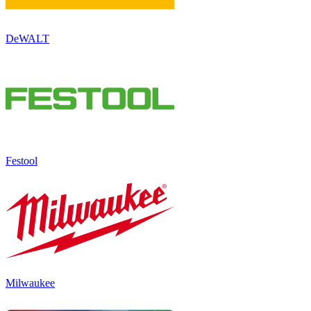
DeWALT
Festool
Milwaukee