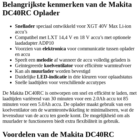
Belangrijkste kenmerken van de Makita
DC40RC Oplader
Snellader
speciaal ontwikkeld voor XGT 40V Max Li-ion
accu’s
Compatibel met LXT 14,4 V en 18 V accu’s met optionele
laadadapter ADP10
Voorzien van
elektronica
voor communicatie tussen oplader
en accu
Speelt een
melodie
af wanneer de accu volledig geladen is
Geïntegreerde
koelventilator
voor efficiënte warmteafvoer
Kan als
muurlader
worden bevestigd
Duidelijke
LED-indicatie
in drie kleuren voor oplaadstatus
Snelle laadtijden voor verschillende accutypes
De Makita DC40RC is ontworpen om snel en efficiënt te laden, met
laadtijden variërend van 30 minuten voor een 2.0Ah accu tot 85
minuten voor een 5.0Ah accu. De oplader maakt gebruik van een
koelventilator om de warmteontwikkeling te minimaliseren, wat de
levensduur van de accu ten goede komt. De mogelijkheid om als
muurlader te functioneren biedt extra flexibiliteit in gebruik.
Voordelen van de Makita DC40RC