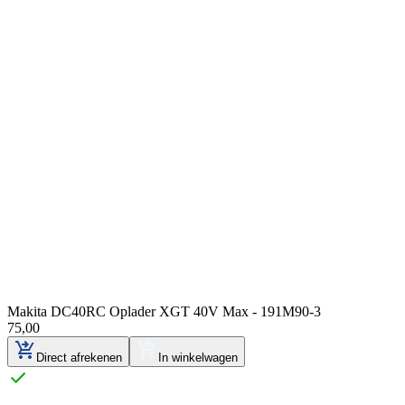
Makita DC40RC Oplader XGT 40V Max - 191M90-3
75
,
00
Direct afrekenen
In winkelwagen