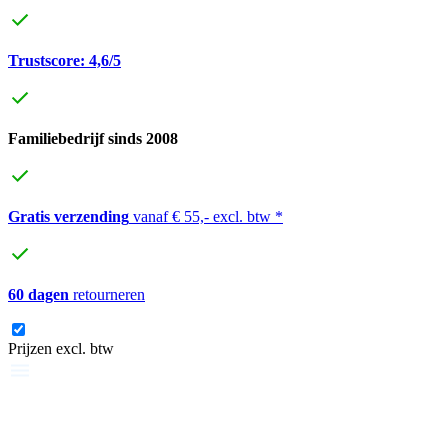
Trustscore: 4,6/5
Familiebedrijf sinds 2008
Gratis verzending
vanaf € 55,- excl. btw *
60 dagen
retourneren
Prijzen excl. btw