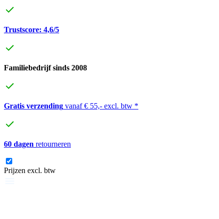
Trustscore: 4,6/5
Familiebedrijf sinds 2008
Gratis verzending
vanaf € 55,- excl. btw *
60 dagen
retourneren
Prijzen excl. btw