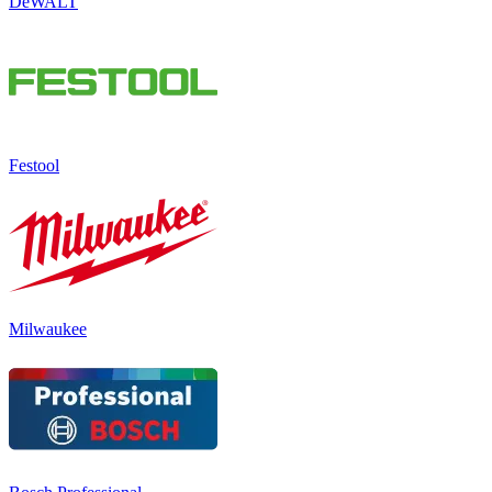
DeWALT
Festool
Milwaukee