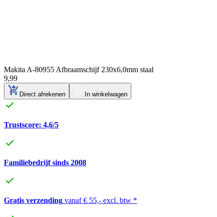
Makita A-80955 Afbraamschijf 230x6,0mm staal
9
,
99
Direct afrekenen
In winkelwagen
Trustscore: 4,6/5
Familiebedrijf sinds 2008
Gratis verzending
vanaf € 55,- excl. btw *