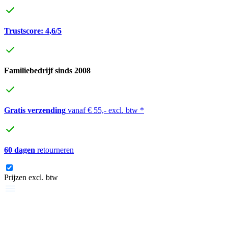
Trustscore: 4,6/5
Familiebedrijf sinds 2008
Gratis verzending
vanaf € 55,- excl. btw *
60 dagen
retourneren
Prijzen excl. btw