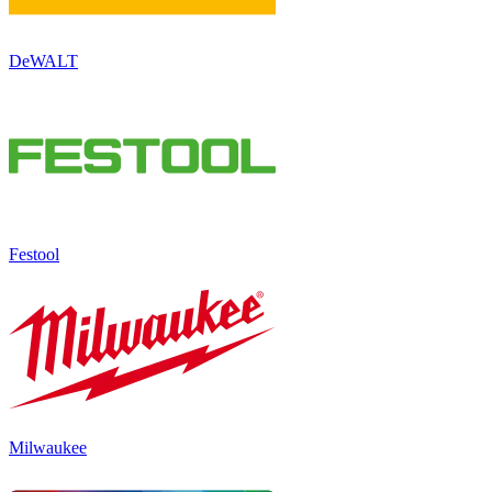
DeWALT
Festool
Milwaukee