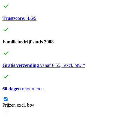
Trustscore: 4,6/5
Familiebedrijf sinds 2008
Gratis verzending
vanaf € 55,- excl. btw *
60 dagen
retourneren
Prijzen excl. btw