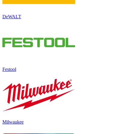
DeWALT
Festool
Milwaukee