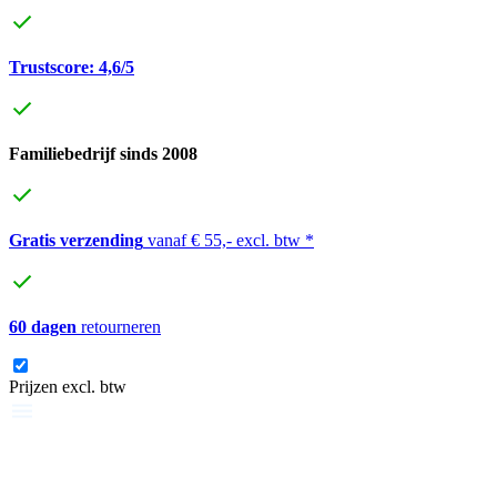
Trustscore: 4,6/5
Familiebedrijf sinds 2008
Gratis verzending
vanaf € 55,- excl. btw *
60 dagen
retourneren
Prijzen excl. btw