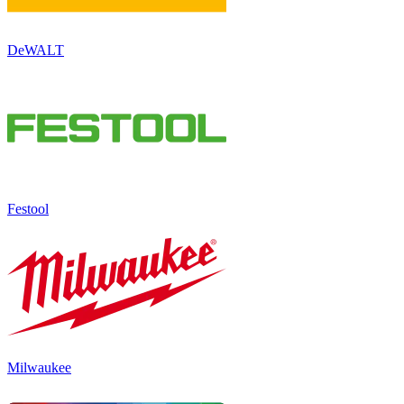
DeWALT
Festool
Milwaukee