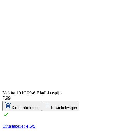
Makita 191G09-6 Bladblaaspijp
7
,
99
Direct afrekenen
In winkelwagen
Trustscore: 4,6/5