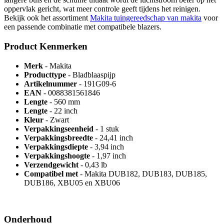
oppervlak gericht, wat meer controle geeft tijdens het reinigen.
Bekijk ook het assortiment
Makita tuingereedschap van makita
voor
een passende combinatie met compatibele blazers.
Product Kenmerken
Merk
- Makita
Producttype
- Bladblaaspijp
Artikelnummer
- 191G09-6
EAN
- 0088381561846
Lengte
- 560 mm
Lengte
- 22 inch
Kleur
- Zwart
Verpakkingseenheid
- 1 stuk
Verpakkingsbreedte
- 24,41 inch
Verpakkingsdiepte
- 3,94 inch
Verpakkingshoogte
- 1,97 inch
Verzendgewicht
- 0,43 lb
Compatibel met
- Makita DUB182, DUB183, DUB185,
DUB186, XBU05 en XBU06
Onderhoud