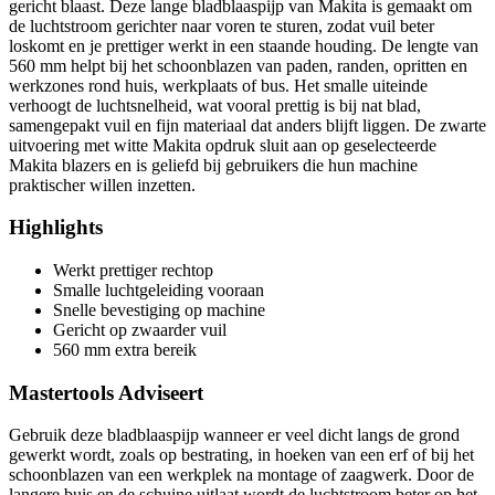
gericht blaast. Deze lange bladblaaspijp van Makita is gemaakt om
de luchtstroom gerichter naar voren te sturen, zodat vuil beter
loskomt en je prettiger werkt in een staande houding. De lengte van
560 mm helpt bij het schoonblazen van paden, randen, opritten en
werkzones rond huis, werkplaats of bus. Het smalle uiteinde
verhoogt de luchtsnelheid, wat vooral prettig is bij nat blad,
samengepakt vuil en fijn materiaal dat anders blijft liggen. De zwarte
uitvoering met witte Makita opdruk sluit aan op geselecteerde
Makita blazers en is geliefd bij gebruikers die hun machine
praktischer willen inzetten.
Highlights
Werkt prettiger rechtop
Smalle luchtgeleiding vooraan
Snelle bevestiging op machine
Gericht op zwaarder vuil
560 mm extra bereik
Mastertools Adviseert
Gebruik deze bladblaaspijp wanneer er veel dicht langs de grond
gewerkt wordt, zoals op bestrating, in hoeken van een erf of bij het
schoonblazen van een werkplek na montage of zaagwerk. Door de
langere buis en de schuine uitlaat wordt de luchtstroom beter op het