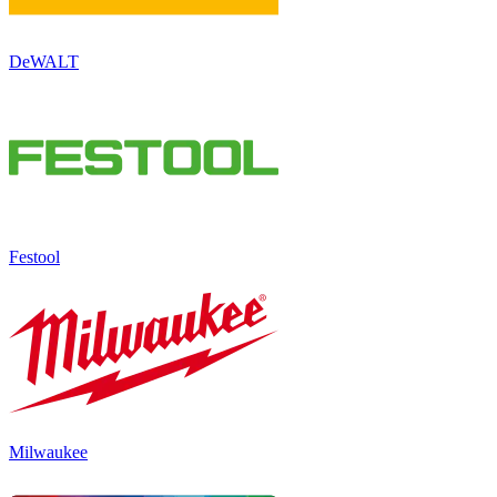
DeWALT
Festool
Milwaukee