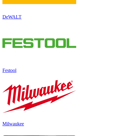
DeWALT
Festool
Milwaukee