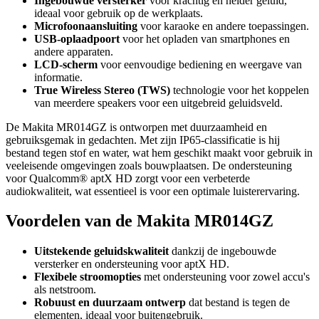
Ingebouwde versterker
voor krachtig en helder geluid,
ideaal voor gebruik op de werkplaats.
Microfoonaansluiting
voor karaoke en andere toepassingen.
USB-oplaadpoort
voor het opladen van smartphones en
andere apparaten.
LCD-scherm
voor eenvoudige bediening en weergave van
informatie.
True Wireless Stereo (TWS)
technologie voor het koppelen
van meerdere speakers voor een uitgebreid geluidsveld.
De Makita MR014GZ is ontworpen met duurzaamheid en
gebruiksgemak in gedachten. Met zijn IP65-classificatie is hij
bestand tegen stof en water, wat hem geschikt maakt voor gebruik in
veeleisende omgevingen zoals bouwplaatsen. De ondersteuning
voor Qualcomm® aptX HD zorgt voor een verbeterde
audiokwaliteit, wat essentieel is voor een optimale luisterervaring.
Voordelen van de Makita MR014GZ
Uitstekende geluidskwaliteit
dankzij de ingebouwde
versterker en ondersteuning voor aptX HD.
Flexibele stroomopties
met ondersteuning voor zowel accu's
als netstroom.
Robuust en duurzaam ontwerp
dat bestand is tegen de
elementen, ideaal voor buitengebruik.