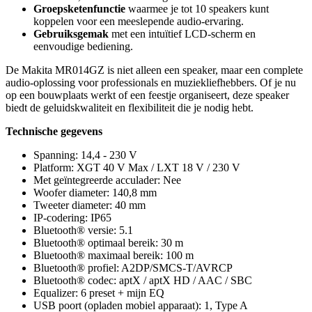
Groepsketenfunctie
waarmee je tot 10 speakers kunt
koppelen voor een meeslepende audio-ervaring.
Gebruiksgemak
met een intuïtief LCD-scherm en
eenvoudige bediening.
De Makita MR014GZ is niet alleen een speaker, maar een complete
audio-oplossing voor professionals en muziekliefhebbers. Of je nu
op een bouwplaats werkt of een feestje organiseert, deze speaker
biedt de geluidskwaliteit en flexibiliteit die je nodig hebt.
Technische gegevens
Spanning: 14,4 - 230 V
Platform: XGT 40 V Max / LXT 18 V / 230 V
Met geïntegreerde acculader: Nee
Woofer diameter: 140,8 mm
Tweeter diameter: 40 mm
IP-codering: IP65
Bluetooth® versie: 5.1
Bluetooth® optimaal bereik: 30 m
Bluetooth® maximaal bereik: 100 m
Bluetooth® profiel: A2DP/SMCS-T/AVRCP
Bluetooth® codec: aptX / aptX HD / AAC / SBC
Equalizer: 6 preset + mijn EQ
USB poort (opladen mobiel apparaat): 1, Type A