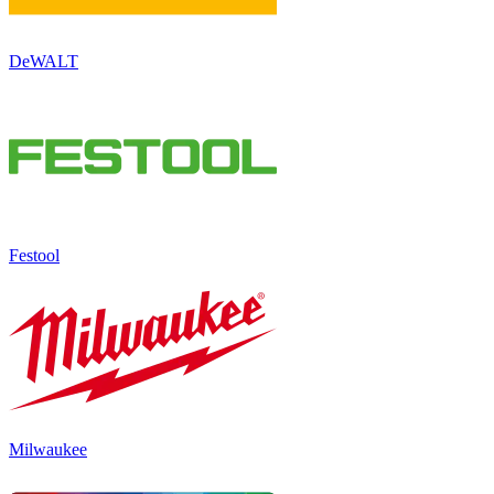
DeWALT
Festool
Milwaukee