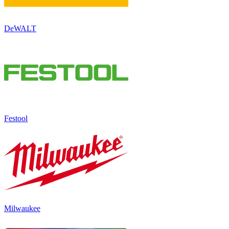
DeWALT
Festool
Milwaukee