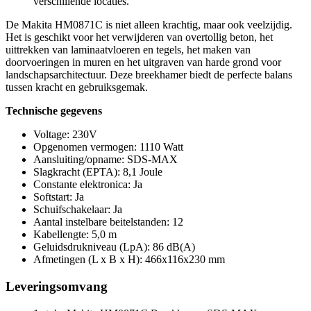
verschillende locaties.
De Makita HM0871C is niet alleen krachtig, maar ook veelzijdig.
Het is geschikt voor het verwijderen van overtollig beton, het
uittrekken van laminaatvloeren en tegels, het maken van
doorvoeringen in muren en het uitgraven van harde grond voor
landschapsarchitectuur. Deze breekhamer biedt de perfecte balans
tussen kracht en gebruiksgemak.
Technische gegevens
Voltage: 230V
Opgenomen vermogen: 1110 Watt
Aansluiting/opname: SDS-MAX
Slagkracht (EPTA): 8,1 Joule
Constante elektronica: Ja
Softstart: Ja
Schuifschakelaar: Ja
Aantal instelbare beitelstanden: 12
Kabellengte: 5,0 m
Geluidsdrukniveau (LpA): 86 dB(A)
Afmetingen (L x B x H): 466x116x230 mm
Leveringsomvang