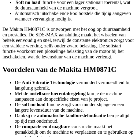
'
Soft no load
' functie voor een lager stationair toerental, wat
de duurzaamheid van de machine vergroot.
Automatisch uitschakelende koolborstels die tijdig aangeven
wanneer vervanging nodig is.
De Makita HM0871C is ontworpen met het oog op duurzaamheid
en prestaties. De SDS-MAX aansluiting maakt het wisselen van
beitels eenvoudig en snel, terwijl de constante elektronica zorgt voor
een stabiele werking, zelfs onder zware belasting. De softstart
functie voorkomt een plotselinge belasting van de motor bij het
inschakelen, wat de levensduur van de machine verlengt.
Voordelen van de Makita HM0871C
De
Anti Vibratie Technologie
vermindert vermoeidheid bij
langdurig gebruik.
Met de
instelbare toerentalregeling
kun je de machine
aanpassen aan de specifieke eisen van je project.
De
soft no load
functie zorgt voor minder slijtage en een
langere levensduur van de machine.
Dankzij de
automatische koolborstelindicatie
ben je altijd
op tijd met onderhoud.
De
compacte en draagbare
constructie maakt het
gemakkelijk om de machine te verplaatsen en te gebruiken op