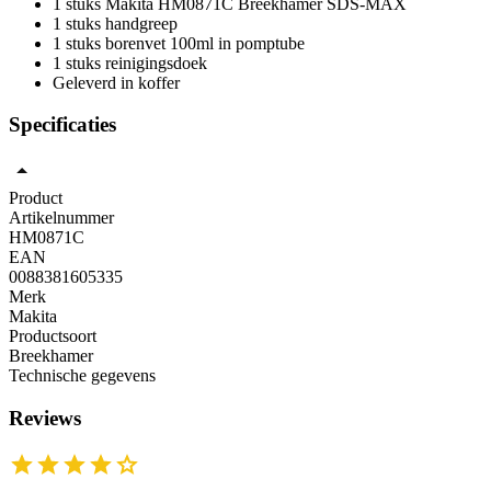
1 stuks Makita HM0871C Breekhamer SDS-MAX
1 stuks handgreep
1 stuks borenvet 100ml in pomptube
1 stuks reinigingsdoek
Geleverd in koffer
Specificaties
Product
Artikelnummer
HM0871C
EAN
0088381605335
Merk
Makita
Productsoort
Breekhamer
Technische gegevens
Reviews