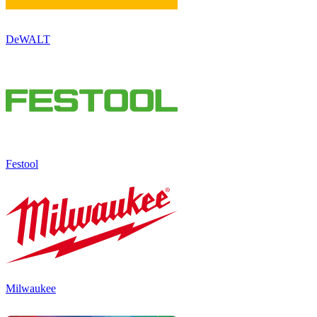
DeWALT
Festool
Milwaukee