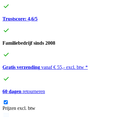
Trustscore: 4,6/5
Familiebedrijf sinds 2008
Gratis verzending
vanaf € 55,- excl. btw *
60 dagen
retourneren
Prijzen excl. btw