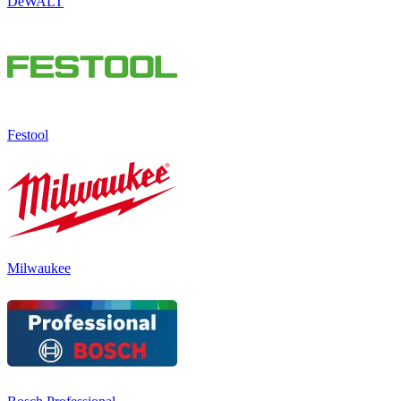
DeWALT
Festool
Milwaukee