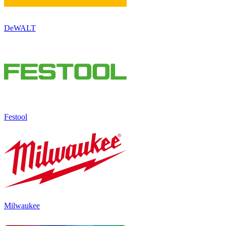
DeWALT
Festool
Milwaukee