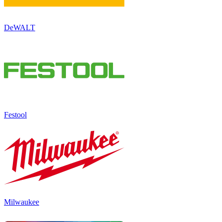
DeWALT
Festool
Milwaukee