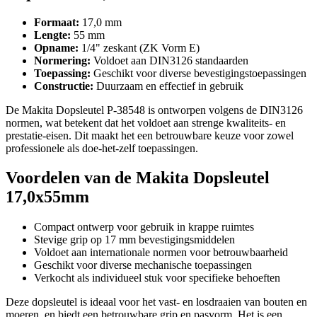
Formaat:
17,0 mm
Lengte:
55 mm
Opname:
1/4" zeskant (ZK Vorm E)
Normering:
Voldoet aan DIN3126 standaarden
Toepassing:
Geschikt voor diverse bevestigingstoepassingen
Constructie:
Duurzaam en effectief in gebruik
De Makita Dopsleutel P-38548 is ontworpen volgens de DIN3126
normen, wat betekent dat het voldoet aan strenge kwaliteits- en
prestatie-eisen. Dit maakt het een betrouwbare keuze voor zowel
professionele als doe-het-zelf toepassingen.
Voordelen van de Makita Dopsleutel
17,0x55mm
Compact ontwerp voor gebruik in krappe ruimtes
Stevige grip op 17 mm bevestigingsmiddelen
Voldoet aan internationale normen voor betrouwbaarheid
Geschikt voor diverse mechanische toepassingen
Verkocht als individueel stuk voor specifieke behoeften
Deze dopsleutel is ideaal voor het vast- en losdraaien van bouten en
moeren, en biedt een betrouwbare grip en pasvorm. Het is een