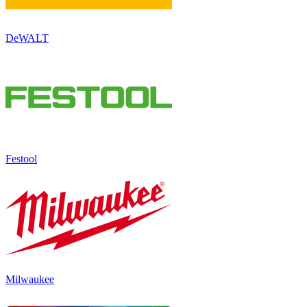
DeWALT
Festool
Milwaukee