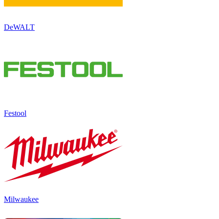
DeWALT
Festool
Milwaukee