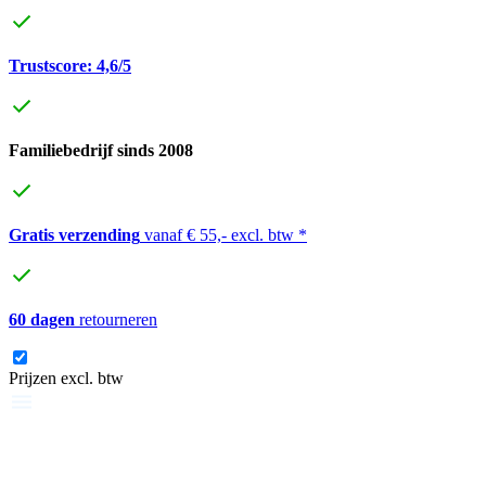
Trustscore: 4,6/5
Familiebedrijf sinds 2008
Gratis verzending
vanaf € 55,- excl. btw *
60 dagen
retourneren
Prijzen excl. btw