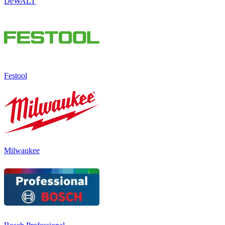
DeWALT
Festool
Milwaukee