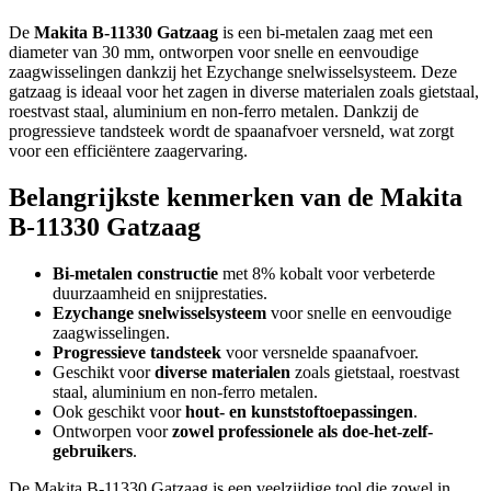
De
Makita B-11330 Gatzaag
is een bi-metalen zaag met een
diameter van 30 mm, ontworpen voor snelle en eenvoudige
zaagwisselingen dankzij het Ezychange snelwisselsysteem. Deze
gatzaag is ideaal voor het zagen in diverse materialen zoals gietstaal,
roestvast staal, aluminium en non-ferro metalen. Dankzij de
progressieve tandsteek wordt de spaanafvoer versneld, wat zorgt
voor een efficiëntere zaagervaring.
Belangrijkste kenmerken van de Makita
B-11330 Gatzaag
Bi-metalen constructie
met 8% kobalt voor verbeterde
duurzaamheid en snijprestaties.
Ezychange snelwisselsysteem
voor snelle en eenvoudige
zaagwisselingen.
Progressieve tandsteek
voor versnelde spaanafvoer.
Geschikt voor
diverse materialen
zoals gietstaal, roestvast
staal, aluminium en non-ferro metalen.
Ook geschikt voor
hout- en kunststoftoepassingen
.
Ontworpen voor
zowel professionele als doe-het-zelf-
gebruikers
.
De Makita B-11330 Gatzaag is een veelzijdige tool die zowel in