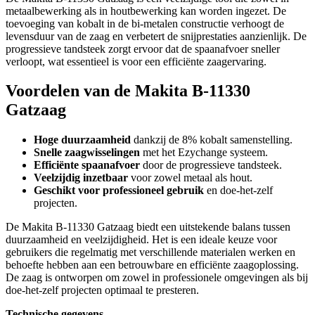
metaalbewerking als in houtbewerking kan worden ingezet. De
toevoeging van kobalt in de bi-metalen constructie verhoogt de
levensduur van de zaag en verbetert de snijprestaties aanzienlijk. De
progressieve tandsteek zorgt ervoor dat de spaanafvoer sneller
verloopt, wat essentieel is voor een efficiënte zaagervaring.
Voordelen van de Makita B-11330
Gatzaag
Hoge duurzaamheid
dankzij de 8% kobalt samenstelling.
Snelle zaagwisselingen
met het Ezychange systeem.
Efficiënte spaanafvoer
door de progressieve tandsteek.
Veelzijdig inzetbaar
voor zowel metaal als hout.
Geschikt voor professioneel gebruik
en doe-het-zelf
projecten.
De Makita B-11330 Gatzaag biedt een uitstekende balans tussen
duurzaamheid en veelzijdigheid. Het is een ideale keuze voor
gebruikers die regelmatig met verschillende materialen werken en
behoefte hebben aan een betrouwbare en efficiënte zaagoplossing.
De zaag is ontworpen om zowel in professionele omgevingen als bij
doe-het-zelf projecten optimaal te presteren.
Technische gegevens