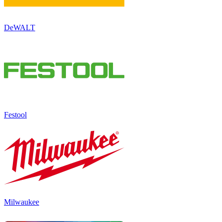
DeWALT
Festool
Milwaukee