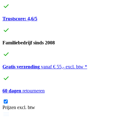
Trustscore: 4,6/5
Familiebedrijf sinds 2008
Gratis verzending
vanaf € 55,- excl. btw *
60 dagen
retourneren
Prijzen excl. btw