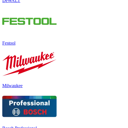
DeWALT
Festool
Milwaukee