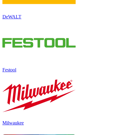
DeWALT
Festool
Milwaukee