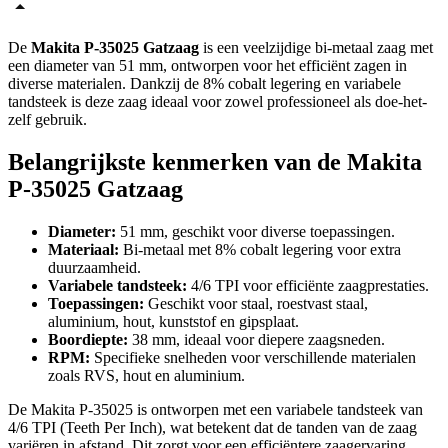
De
Makita P-35025 Gatzaag
is een veelzijdige bi-metaal zaag met
een diameter van 51 mm, ontworpen voor het efficiënt zagen in
diverse materialen. Dankzij de 8% cobalt legering en variabele
tandsteek is deze zaag ideaal voor zowel professioneel als doe-het-
zelf gebruik.
Belangrijkste kenmerken van de Makita
P-35025 Gatzaag
Diameter:
51 mm, geschikt voor diverse toepassingen.
Materiaal:
Bi-metaal met 8% cobalt legering voor extra
duurzaamheid.
Variabele tandsteek:
4/6 TPI voor efficiënte zaagprestaties.
Toepassingen:
Geschikt voor staal, roestvast staal,
aluminium, hout, kunststof en gipsplaat.
Boordiepte:
38 mm, ideaal voor diepere zaagsneden.
RPM:
Specifieke snelheden voor verschillende materialen
zoals RVS, hout en aluminium.
De Makita P-35025 is ontworpen met een variabele tandsteek van
4/6 TPI (Teeth Per Inch), wat betekent dat de tanden van de zaag
variëren in afstand. Dit zorgt voor een efficiëntere zaagervaring,