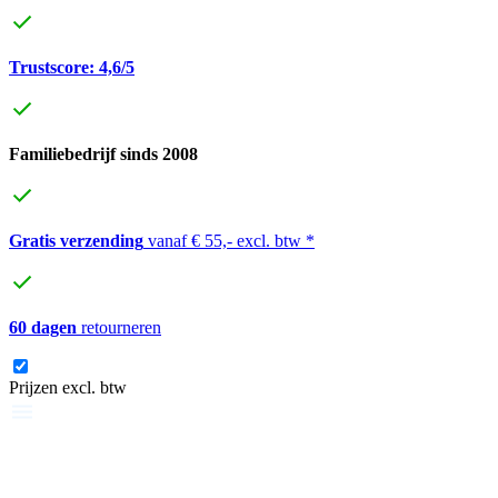
Trustscore: 4,6/5
Familiebedrijf sinds 2008
Gratis verzending
vanaf € 55,- excl. btw *
60 dagen
retourneren
Prijzen excl. btw