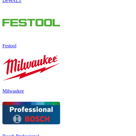
DeWALT
Festool
Milwaukee