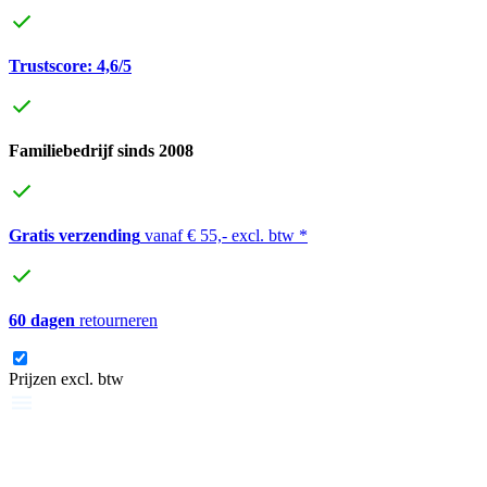
Trustscore: 4,6/5
Familiebedrijf sinds 2008
Gratis verzending
vanaf € 55,- excl. btw *
60 dagen
retourneren
Prijzen excl. btw