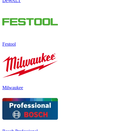
DeWALT
Festool
Milwaukee