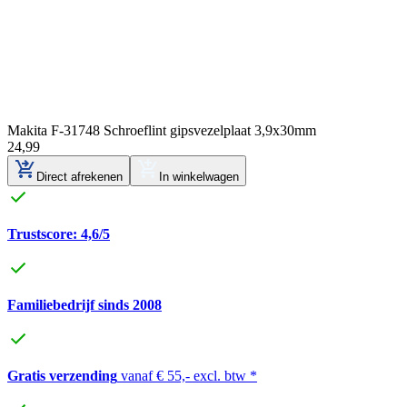
Makita F-31748 Schroeflint gipsvezelplaat 3,9x30mm
24
,
99
Direct afrekenen
In winkelwagen
Trustscore: 4,6/5
Familiebedrijf sinds 2008
Gratis verzending
vanaf € 55,- excl. btw *