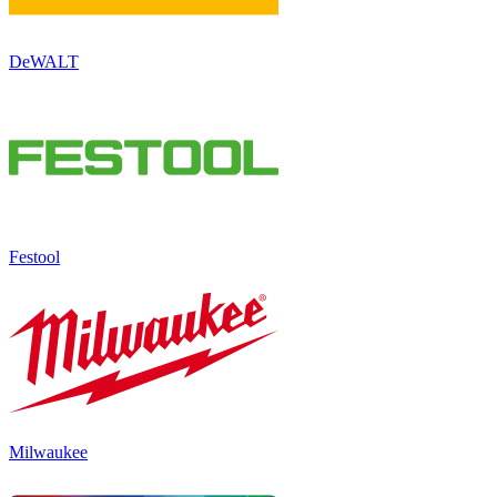
DeWALT
Festool
Milwaukee