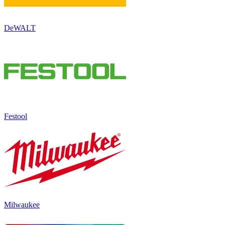
DeWALT
Festool
Milwaukee