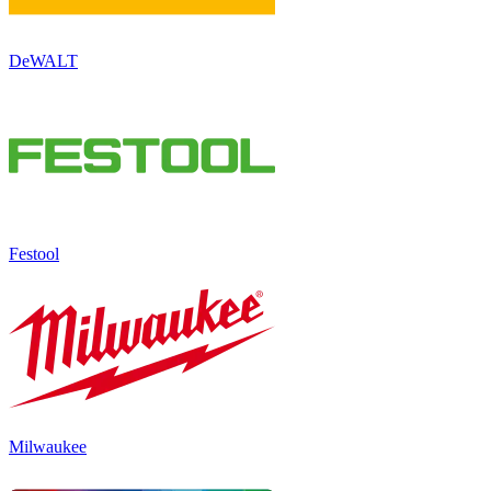
DeWALT
Festool
Milwaukee