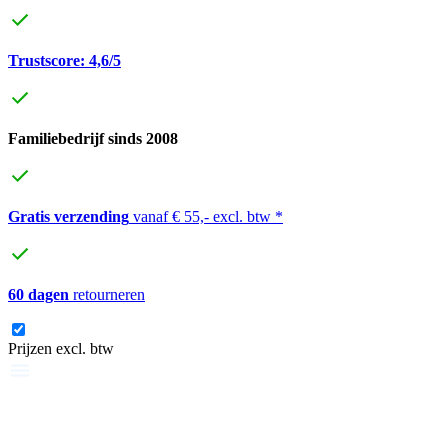
Trustscore: 4,6/5
Familiebedrijf sinds 2008
Gratis verzending
vanaf € 55,- excl. btw *
60 dagen
retourneren
Prijzen excl. btw