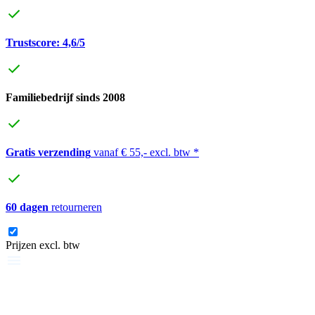
Trustscore: 4,6/5
Familiebedrijf sinds 2008
Gratis verzending
vanaf € 55,- excl. btw *
60 dagen
retourneren
Prijzen excl. btw