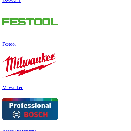
DeWALT
Festool
Milwaukee