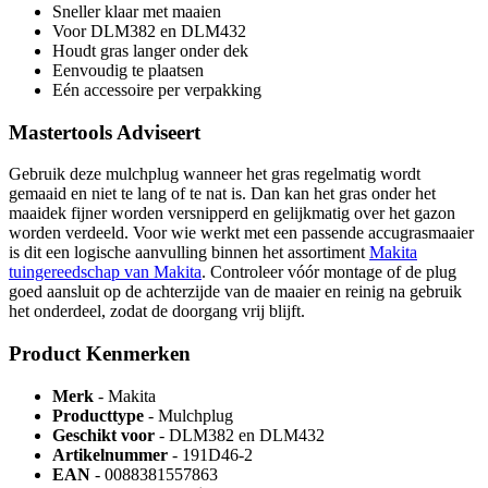
Sneller klaar met maaien
Voor DLM382 en DLM432
Houdt gras langer onder dek
Eenvoudig te plaatsen
Eén accessoire per verpakking
Mastertools Adviseert
Gebruik deze mulchplug wanneer het gras regelmatig wordt
gemaaid en niet te lang of te nat is. Dan kan het gras onder het
maaidek fijner worden versnipperd en gelijkmatig over het gazon
worden verdeeld. Voor wie werkt met een passende accugrasmaaier
is dit een logische aanvulling binnen het assortiment
Makita
tuingereedschap van Makita
. Controleer vóór montage of de plug
goed aansluit op de achterzijde van de maaier en reinig na gebruik
het onderdeel, zodat de doorgang vrij blijft.
Product Kenmerken
Merk
- Makita
Producttype
- Mulchplug
Geschikt voor
- DLM382 en DLM432
Artikelnummer
- 191D46-2
EAN
- 0088381557863