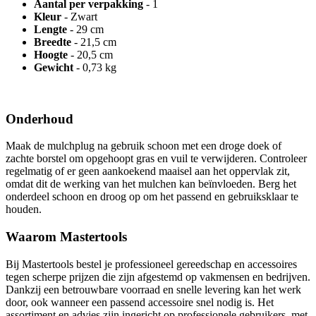
Aantal per verpakking
- 1
Kleur
- Zwart
Lengte
- 29 cm
Breedte
- 21,5 cm
Hoogte
- 20,5 cm
Gewicht
- 0,73 kg
Onderhoud
Maak de mulchplug na gebruik schoon met een droge doek of
zachte borstel om opgehoopt gras en vuil te verwijderen. Controleer
regelmatig of er geen aankoekend maaisel aan het oppervlak zit,
omdat dit de werking van het mulchen kan beïnvloeden. Berg het
onderdeel schoon en droog op om het passend en gebruiksklaar te
houden.
Waarom Mastertools
Bij Mastertools bestel je professioneel gereedschap en accessoires
tegen scherpe prijzen die zijn afgestemd op vakmensen en bedrijven.
Dankzij een betrouwbare voorraad en snelle levering kan het werk
door, ook wanneer een passend accessoire snel nodig is. Het
assortiment en advies zijn ingericht op professionele gebruikers, met