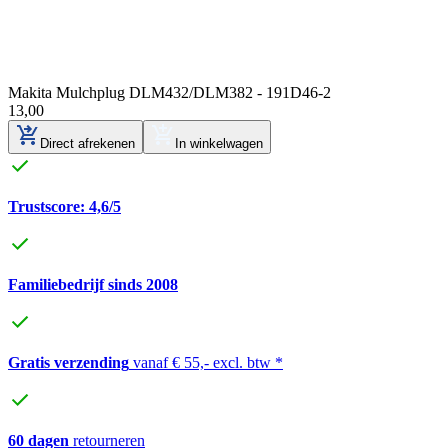
Makita Mulchplug DLM432/DLM382 - 191D46-2
13
,
00
Direct afrekenen
In winkelwagen
Trustscore: 4,6/5
Familiebedrijf sinds 2008
Gratis verzending
vanaf € 55,- excl. btw *
60 dagen
retourneren