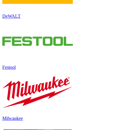
DeWALT
Festool
Milwaukee