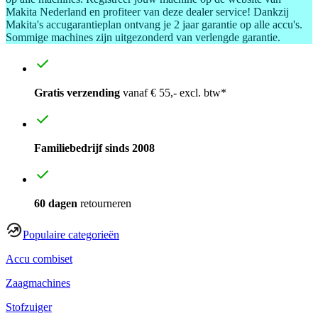
Makita Nederland en profiteer van deze dealer service! Dankzij
Makita's accugarantieplan ontvang je 2 jaar garantie op alle accu's.
Sommige machines zijn uitgezonderd van verlengde garantie.
Gratis verzending
vanaf € 55,- excl. btw*
Familiebedrijf sinds 2008
60 dagen
retourneren
Populaire categorieën
Accu combiset
Zaagmachines
Stofzuiger