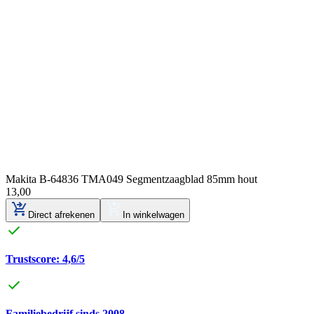
Makita B-64836 TMA049 Segmentzaagblad 85mm hout
13
,
00
Direct afrekenen
In winkelwagen
Trustscore: 4,6/5
Familiebedrijf sinds 2008