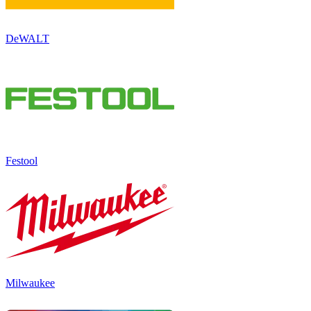
DeWALT
Festool
Milwaukee