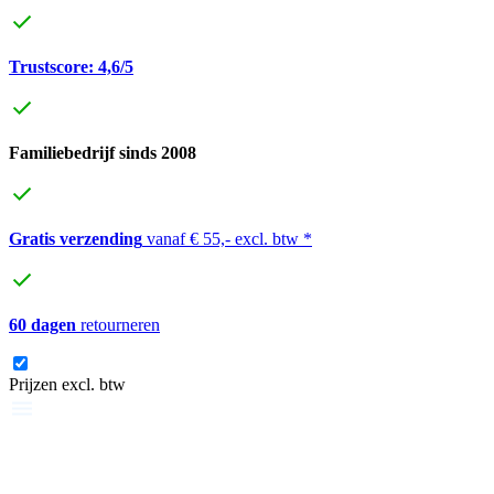
Trustscore: 4,6/5
Familiebedrijf sinds 2008
Gratis verzending
vanaf € 55,- excl. btw *
60 dagen
retourneren
Prijzen excl. btw