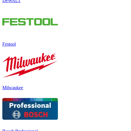
DeWALT
Festool
Milwaukee