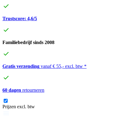
Trustscore: 4,6/5
Familiebedrijf sinds 2008
Gratis verzending
vanaf € 55,- excl. btw *
60 dagen
retourneren
Prijzen excl. btw