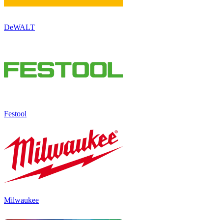
DeWALT
Festool
Milwaukee