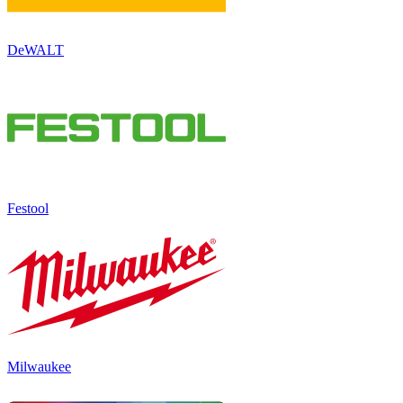
DeWALT
Festool
Milwaukee