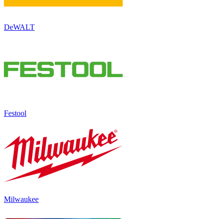
DeWALT
Festool
Milwaukee