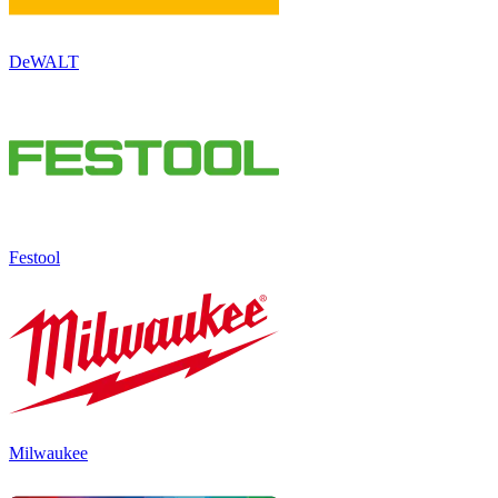
DeWALT
Festool
Milwaukee