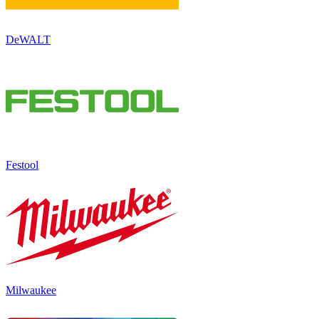
DeWALT
Festool
Milwaukee