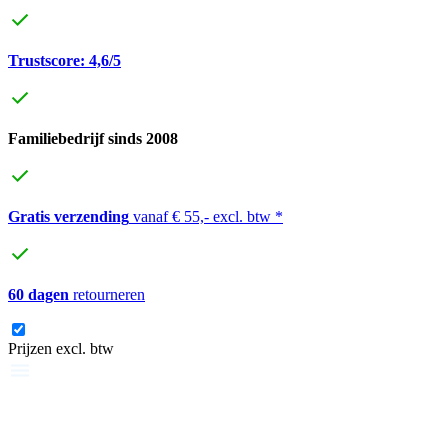
Trustscore: 4,6/5
Familiebedrijf sinds 2008
Gratis verzending
vanaf € 55,- excl. btw *
60 dagen
retourneren
Prijzen excl. btw