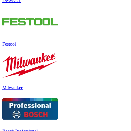
DeWALT
Festool
Milwaukee