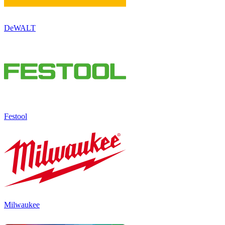
DeWALT
Festool
Milwaukee