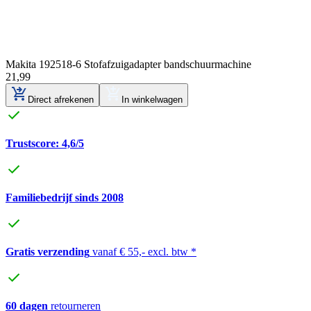
Makita 192518-6 Stofafzuigadapter bandschuurmachine
21
,
99
Direct afrekenen
In winkelwagen
Trustscore: 4,6/5
Familiebedrijf sinds 2008
Gratis verzending
vanaf € 55,- excl. btw *
60 dagen
retourneren