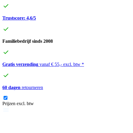
Trustscore: 4,6/5
Familiebedrijf sinds 2008
Gratis verzending
vanaf € 55,- excl. btw *
60 dagen
retourneren
Prijzen excl. btw