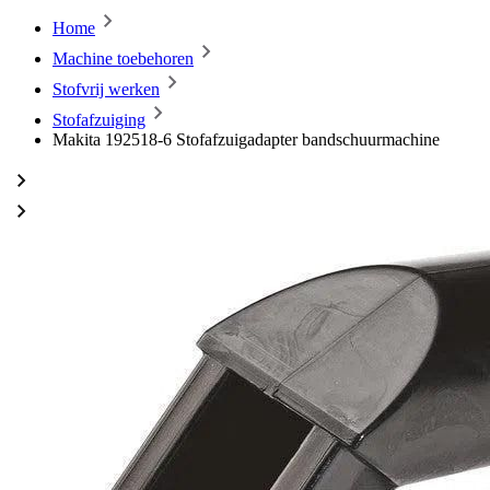
Home
Machine toebehoren
Stofvrij werken
Stofafzuiging
Makita 192518-6 Stofafzuigadapter bandschuurmachine