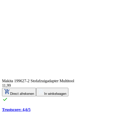
Makita 199627-2 Stofafzuigadapter Multitool
11
,
99
Direct afrekenen
In winkelwagen
Trustscore: 4,6/5