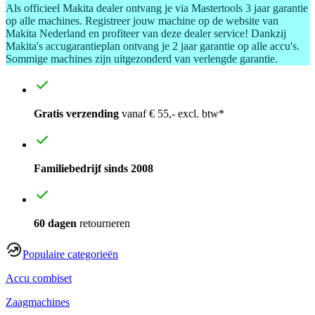
Als officieel Makita dealer ontvang je via Mastertools 3 jaar garantie
op alle machines. Registreer jouw machine op de website van
Makita Nederland en profiteer van deze dealer service! Dankzij
Makita's accugarantieplan ontvang je 2 jaar garantie op alle accu's.
Sommige machines zijn uitgezonderd van verlengde garantie.
Gratis verzending
vanaf € 55,- excl. btw*
Familiebedrijf sinds 2008
60 dagen
retourneren
Populaire categorieën
Accu combiset
Zaagmachines