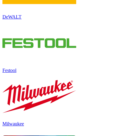
DeWALT
Festool
Milwaukee