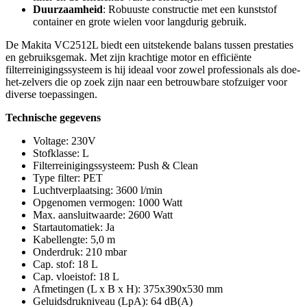
Duurzaamheid
: Robuuste constructie met een kunststof
container en grote wielen voor langdurig gebruik.
De Makita VC2512L biedt een uitstekende balans tussen prestaties
en gebruiksgemak. Met zijn krachtige motor en efficiënte
filterreinigingssysteem is hij ideaal voor zowel professionals als doe-
het-zelvers die op zoek zijn naar een betrouwbare stofzuiger voor
diverse toepassingen.
Technische gegevens
Voltage: 230V
Stofklasse: L
Filterreinigingssysteem: Push & Clean
Type filter: PET
Luchtverplaatsing: 3600 l/min
Opgenomen vermogen: 1000 Watt
Max. aansluitwaarde: 2600 Watt
Startautomatiek: Ja
Kabellengte: 5,0 m
Onderdruk: 210 mbar
Cap. stof: 18 L
Cap. vloeistof: 18 L
Afmetingen (L x B x H): 375x390x530 mm
Geluidsdrukniveau (LpA): 64 dB(A)