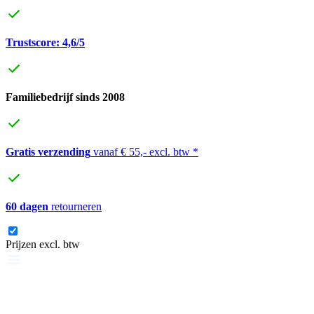
Trustscore: 4,6/5
Familiebedrijf sinds 2008
Gratis verzending
vanaf € 55,- excl. btw *
60 dagen
retourneren
Prijzen excl. btw