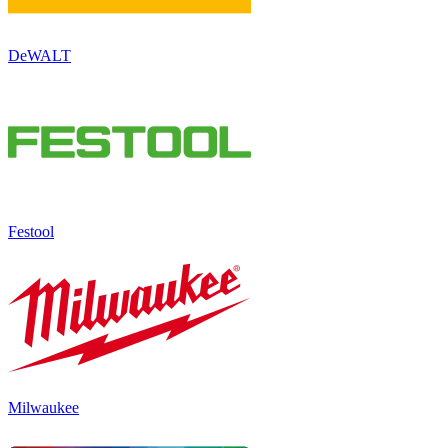
DeWALT
Festool
Milwaukee