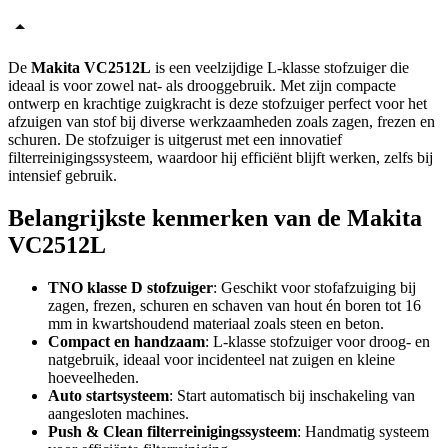
De
Makita VC2512L
is een veelzijdige L-klasse stofzuiger die
ideaal is voor zowel nat- als drooggebruik. Met zijn compacte
ontwerp en krachtige zuigkracht is deze stofzuiger perfect voor het
afzuigen van stof bij diverse werkzaamheden zoals zagen, frezen en
schuren. De stofzuiger is uitgerust met een innovatief
filterreinigingssysteem, waardoor hij efficiënt blijft werken, zelfs bij
intensief gebruik.
Belangrijkste kenmerken van de Makita
VC2512L
TNO klasse D stofzuiger
: Geschikt voor stofafzuiging bij
zagen, frezen, schuren en schaven van hout én boren tot 16
mm in kwartshoudend materiaal zoals steen en beton.
Compact en handzaam
: L-klasse stofzuiger voor droog- en
natgebruik, ideaal voor incidenteel nat zuigen en kleine
hoeveelheden.
Auto startsysteem
: Start automatisch bij inschakeling van
aangesloten machines.
Push & Clean filterreinigingssysteem
: Handmatig systeem