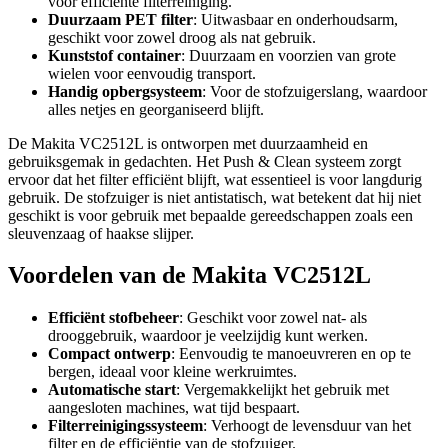
voor efficiënte filterreiniging.
Duurzaam PET filter
: Uitwasbaar en onderhoudsarm,
geschikt voor zowel droog als nat gebruik.
Kunststof container
: Duurzaam en voorzien van grote
wielen voor eenvoudig transport.
Handig opbergsysteem
: Voor de stofzuigerslang, waardoor
alles netjes en georganiseerd blijft.
De Makita VC2512L is ontworpen met duurzaamheid en
gebruiksgemak in gedachten. Het Push & Clean systeem zorgt
ervoor dat het filter efficiënt blijft, wat essentieel is voor langdurig
gebruik. De stofzuiger is niet antistatisch, wat betekent dat hij niet
geschikt is voor gebruik met bepaalde gereedschappen zoals een
sleuvenzaag of haakse slijper.
Voordelen van de Makita VC2512L
Efficiënt stofbeheer
: Geschikt voor zowel nat- als
drooggebruik, waardoor je veelzijdig kunt werken.
Compact ontwerp
: Eenvoudig te manoeuvreren en op te
bergen, ideaal voor kleine werkruimtes.
Automatische start
: Vergemakkelijkt het gebruik met
aangesloten machines, wat tijd bespaart.
Filterreinigingssysteem
: Verhoogt de levensduur van het
filter en de efficiëntie van de stofzuiger.