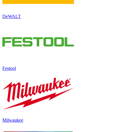
DeWALT
Festool
Milwaukee