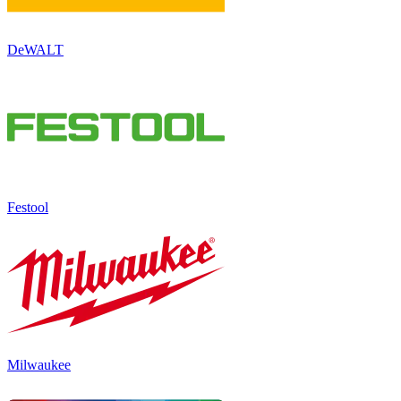
DeWALT
Festool
Milwaukee