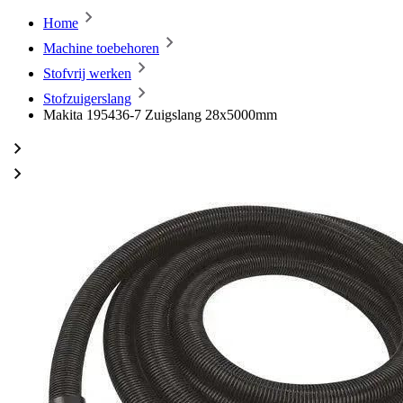
Home
Machine toebehoren
Stofvrij werken
Stofzuigerslang
Makita 195436-7 Zuigslang 28x5000mm