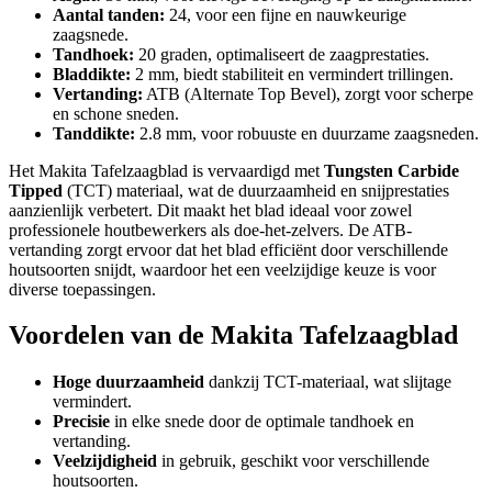
Aantal tanden:
24, voor een fijne en nauwkeurige
zaagsnede.
Tandhoek:
20 graden, optimaliseert de zaagprestaties.
Bladdikte:
2 mm, biedt stabiliteit en vermindert trillingen.
Vertanding:
ATB (Alternate Top Bevel), zorgt voor scherpe
en schone sneden.
Tanddikte:
2.8 mm, voor robuuste en duurzame zaagsneden.
Het Makita Tafelzaagblad is vervaardigd met
Tungsten Carbide
Tipped
(TCT) materiaal, wat de duurzaamheid en snijprestaties
aanzienlijk verbetert. Dit maakt het blad ideaal voor zowel
professionele houtbewerkers als doe-het-zelvers. De ATB-
vertanding zorgt ervoor dat het blad efficiënt door verschillende
houtsoorten snijdt, waardoor het een veelzijdige keuze is voor
diverse toepassingen.
Voordelen van de Makita Tafelzaagblad
Hoge duurzaamheid
dankzij TCT-materiaal, wat slijtage
vermindert.
Precisie
in elke snede door de optimale tandhoek en
vertanding.
Veelzijdigheid
in gebruik, geschikt voor verschillende
houtsoorten.