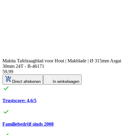
Makita Tafelzaagblad voor Hout | Makblade | Ø 315mm Asgat
30mm 24T - B-46171
59
,
99
Direct afrekenen
In winkelwagen
Trustscore: 4,6/5
Familiebedrijf sinds 2008