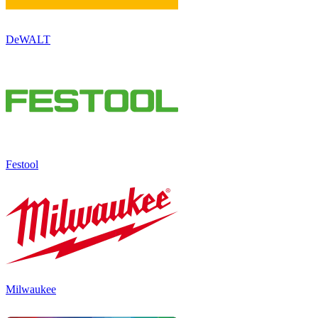
DeWALT
Festool
Milwaukee