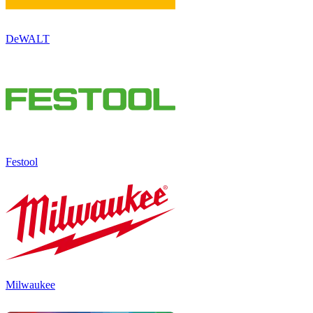
DeWALT
Festool
Milwaukee