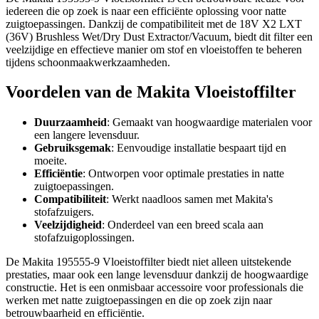
iedereen die op zoek is naar een efficiënte oplossing voor natte
zuigtoepassingen. Dankzij de compatibiliteit met de 18V X2 LXT
(36V) Brushless Wet/Dry Dust Extractor/Vacuum, biedt dit filter een
veelzijdige en effectieve manier om stof en vloeistoffen te beheren
tijdens schoonmaakwerkzaamheden.
Voordelen van de Makita Vloeistoffilter
Duurzaamheid
: Gemaakt van hoogwaardige materialen voor
een langere levensduur.
Gebruiksgemak
: Eenvoudige installatie bespaart tijd en
moeite.
Efficiëntie
: Ontworpen voor optimale prestaties in natte
zuigtoepassingen.
Compatibiliteit
: Werkt naadloos samen met Makita's
stofafzuigers.
Veelzijdigheid
: Onderdeel van een breed scala aan
stofafzuigoplossingen.
De Makita 195555-9 Vloeistoffilter biedt niet alleen uitstekende
prestaties, maar ook een lange levensduur dankzij de hoogwaardige
constructie. Het is een onmisbaar accessoire voor professionals die
werken met natte zuigtoepassingen en die op zoek zijn naar
betrouwbaarheid en efficiëntie.