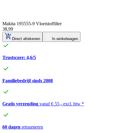
Makita 195555-9 Vloeistoffilter
38
,
99
Direct afrekenen
In winkelwagen
Trustscore: 4,6/5
Familiebedrijf sinds 2008
Gratis verzending
vanaf € 55,- excl. btw *
60 dagen
retourneren