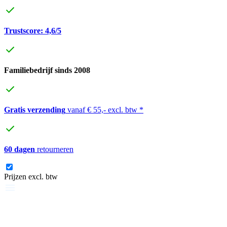
Trustscore: 4,6/5
Familiebedrijf sinds 2008
Gratis verzending
vanaf € 55,- excl. btw *
60 dagen
retourneren
Prijzen excl. btw