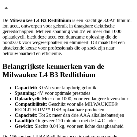
De
Milwaukee L4 B3 Redlithium
is een krachtige 3.0Ah lithium-
ion accu, ontworpen voor gebruik in draagbare elektrische
gereedschappen. Met een spanning van 4V en meer dan 1000
oplaadcycli, biedt deze accu een duurzame oplossing die de
noodzaak voor wegwerpbatterijen elimineert. Dit maakt het een
uitstekende keuze voor professionals die op zoek zijn naar
betrouwbaarheid en efficiëntie.
Belangrijkste kenmerken van de
Milwaukee L4 B3 Redlithium
Capaciteit:
3.0Ah voor langdurig gebruik
Spanning:
4V voor optimale prestaties
Oplaadcycli:
Meer dan 1000, voor een langere levensduur
Compatibiliteit:
Geschikt voor alle MILWAUKEE®
REDLITHIUM™ USB oplaadbare producten
Capaciteit:
Tot 2x meer dan drie AAA alkalinebatterijen
Laadtijd:
Ongeveer 120 minuten met de L4 C lader
Gewicht:
Slechts 0.04 kg, voor een lichte draagbaarheid
De Milwaukee L4 B3 Redlithium accu is ontworpen om de