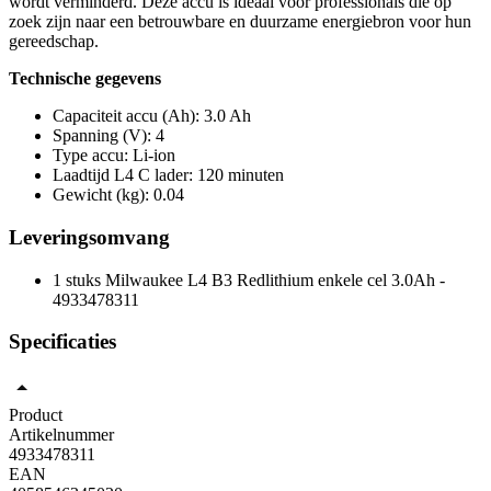
wordt verminderd. Deze accu is ideaal voor professionals die op
zoek zijn naar een betrouwbare en duurzame energiebron voor hun
gereedschap.
Technische gegevens
Capaciteit accu (Ah): 3.0 Ah
Spanning (V): 4
Type accu: Li-ion
Laadtijd L4 C lader: 120 minuten
Gewicht (kg): 0.04
Leveringsomvang
1 stuks Milwaukee L4 B3 Redlithium enkele cel 3.0Ah -
4933478311
Specificaties
Product
Artikelnummer
4933478311
EAN