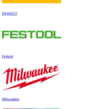
DeWALT
Festool
Milwaukee